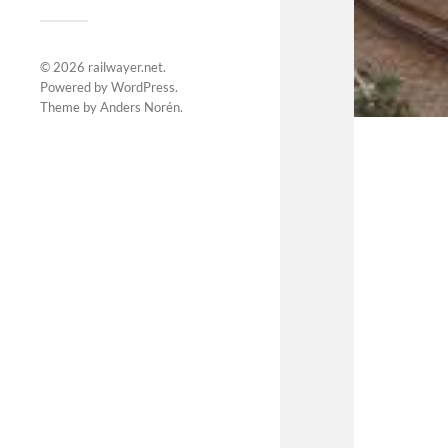
© 2026
railwayer.net
.
Powered by
WordPress
.
Theme by
Anders Norén
.