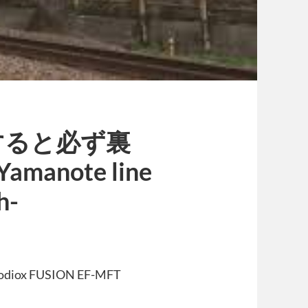
すると必ず裏
note line
h-
odiox FUSION EF-MFT